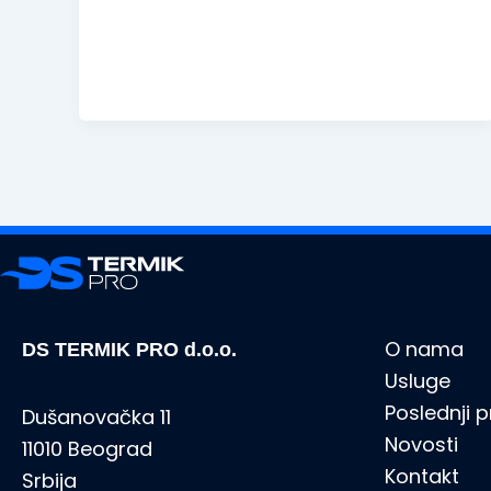
O nama
DS TERMIK PRO d.o.o.
Usluge
Poslednji p
Dušanovačka 11
Novosti
11010 Beograd
Kontakt
Srbija