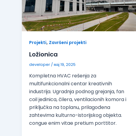
,
Projekti
Završeni projekti
Ložionica
developer
/
мај 19, 2025
Kompletna HVAC rešenja za
multifunkcionalni centar kreativnih
industrija. Ugradnja podnog grejanja, fan
coil jedinica, čilera, ventilacionih komora i
priključka na toplanu, prilagođena
zahtevima kulturno-istorijskog objekta.
congue enim vitae pretium porttitor.