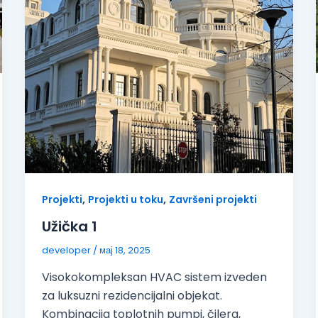
,
,
Projekti
Projekti u toku
Završeni projekti
Užička 1
developer
/
мај 18, 2025
Visokokompleksan HVAC sistem izveden
za luksuzni rezidencijalni objekat.
Kombinacija toplotnih pumpi, čilera,