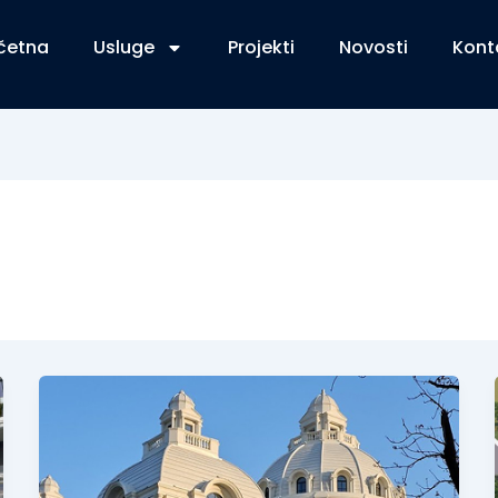
četna
Usluge
Projekti
Novosti
Kont