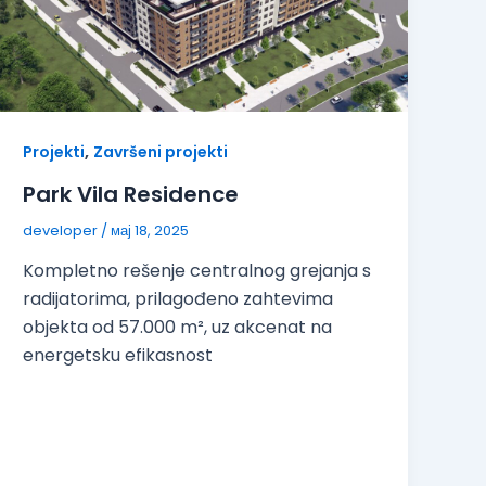
,
Projekti
Završeni projekti
Park Vila Residence
developer
/
мај 18, 2025
Kompletno rešenje centralnog grejanja s
radijatorima, prilagođeno zahtevima
objekta od 57.000 m², uz akcenat na
energetsku efikasnost