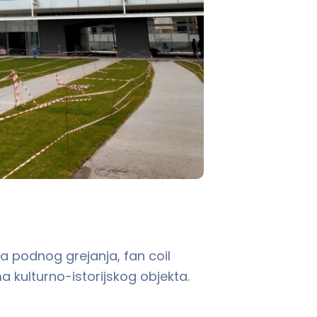
a podnog grejanja, fan coil
ma kulturno-istorijskog objekta.