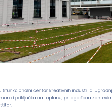
ifunkcionalni centar kreativnih industrija. Ugradnj
 komora i priključka na toplanu, prilagođena zahtevi
titor.