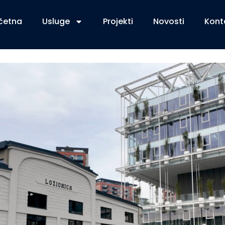
četna
Usluge
Projekti
Novosti
Kont