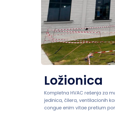
Ložionica
Kompletna HVAC rešenja za mult
jedinica, čilera, ventilacionih
congue enim vitae pretium port