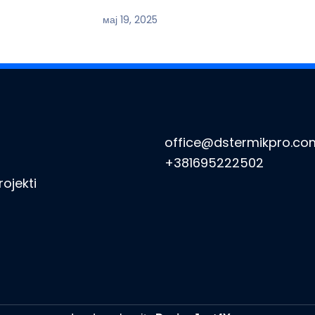
мај 19, 2025
office@dstermikpro.co
+381695222502
rojekti