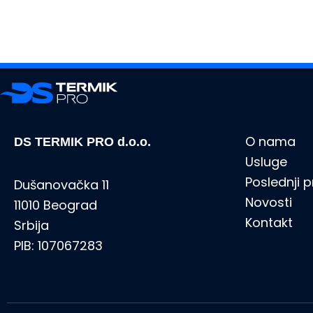
O nama
DS TERMIK PRO d.o.o.
Usluge
Poslednji p
Dušanovačka 11
Novosti
11010 Beograd
Kontakt
Srbija
PIB: 107067283