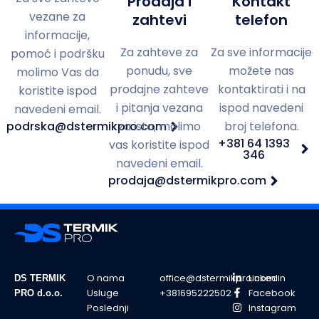
Prodaja i
Kontakt
vezane za
zahtevi
telefon
informacije,
Za zahteve za
Za sve informacije
pomoć i podršku
ponudu, sve
možete nas
molimo Vas da
prodajne zahteve
kontaktirati i na
koristite ispod
i pitanja vezana
ispod navedeni
navedeni email.
podrska@dstermikpro.com
za isto, molimo
broj telefona.
+381 64 1393
vas koristite ispod
346
navedeni email.
prodaja@dstermikpro.com
O nama
office@dstermikpro.com
Linkedin
DS TERMIK
Usluge
+381695222502
Facebook
PRO d.o.o.
Poslednji
Instagram