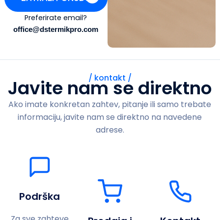
Preferirate email?
office@dstermikpro.com
/ kontakt /
Javite nam se direktno
Ako imate konkretan zahtev, pitanje ili samo trebate
informaciju, javite nam se direktno na navedene
adrese.
Podrška
Za sve zahteve